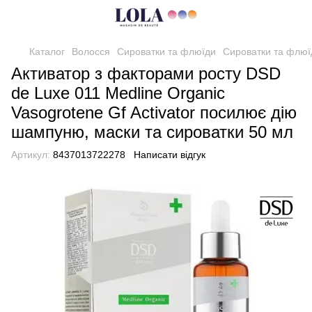
Каталог
Волосся
Сироватки та флюїди
Сироватки та флюї
Активатор з факторами росту DSD
de Luxe 011 Medline Organic
Vasogrotene Gf Activator посилює дію
шампуню, маски та сироватки 50 мл
Артикул:
8437013722278
Написати відгук