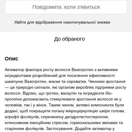
Повідомити, коли з'явиться
Увійти
для відображення накопичувальної знижки
%
До обраного
Опис
Активатор фактора росту волосся Вазогротен з активними
інгредієнтами розроблений для посилення ефективності
шампуню Вазогротен, маски та сироватки. Чинники зростання
— це природні сигнали, які організм виробляє підтримки росту
волосся. Відомо, що гротен, васкулін та інгредієнти біо-
протеїни допомагають стимулювати зростання волосся як у
чоловіків, так і у жінок. Таким чином, активні компоненти були
додані, щоб покращити погану мікроциркуляцію шкіри голови,
атрофії фолікулів, спричинену дигідротестостероном,
інтенсивним емоційним стресом, гормональними змінами та
старінням фолікулів. Застосування: Додайте активатор у