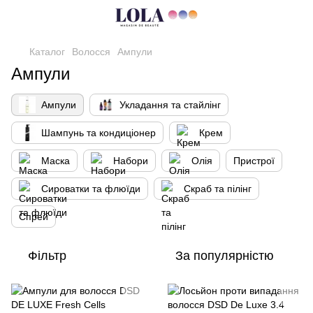
Каталог
Волосся
Ампули
Ампули
Ампули
Укладання та стайлінг
Шампунь та кондиціонер
Крем
Маска
Набори
Олія
Пристрої
Сироватки та флюїди
Скраб та пілінг
Спрей
Фільтр
За популярністю