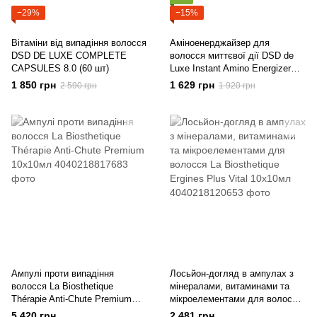
−29%
−15%
Вітаміни від випадіння волосся
Аміноенерджайзер для
DSD DE LUXE COMPLETE
волосся миттєвої дії DSD de
CAPSULES 8.0 (60 шт)
Luxe Instant Amino Energizer
Lotion №5.5.1
1 850 грн
1 629 грн
2 590 грн
1 920 грн
Ампулі проти випадіння
Лосьйон-догляд в ампулах з
волосся La Biosthetique
мінералами, витаминами та
Thérapie Anti-Chute Premium
мікроелементами для волосся
10x10мл
La Biosthetique Ergines Plus
5 420 грн
2 481 грн