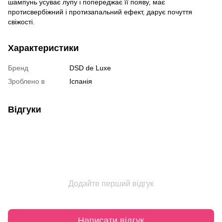
шампунь усуває лупу і попереджає її появу, має
протисвербіжний і протизапальний ефект, дарує почуття
свіжості.
Характеристики
Бренд
DSD de Luxe
Зроблено в
Іспанія
Відгуки
Додайте перший відгук
Написати відгук