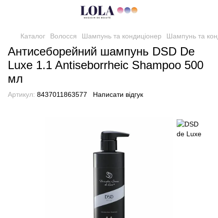
Каталог
Волосся
Шампунь та кондиціонер
Шампунь та кон
Антисеборейний шампунь DSD De
Luxe 1.1 Antiseborrheic Shampoo 500
мл
Артикул:
8437011863577
Написати відгук