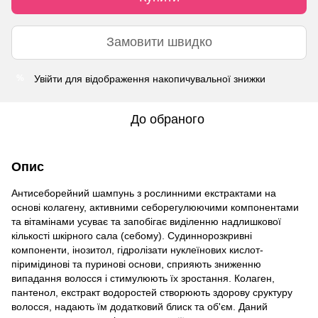
Замовити швидко
Увійти
для відображення накопичувальної знижки
%
До обраного
Опис
Антисеборейний шампунь з рослинними екстрактами на
основі колагену, активними себорегулюючими компонентами
та вітамінами усуває та запобігає виділенню надлишкової
кількості шкірного сала (себому). Судиннорозкривні
компоненти, інозитол, гідролізати нуклеїнових кислот-
піримідинові та пуринові основи, сприяють зниженню
випадання волосся і стимулюють їх зростання. Колаген,
пантенол, екстракт водоростей створюють здорову сруктуру
волосся, надають їм додатковий блиск та об'єм. Даний