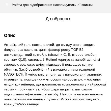
Увійти
для відображення накопичувальної знижки
%
До обраного
Опис
Антивіковий гель навколо очей, до складу якого входить
гіалуронова кислота, цинк, фактор росту TGF B2,
антиоксидантний коктейль (вітаміни С, Е, птеростильбен,
коензим Q10), система 3-Retinol коригує та запобігає появі
зморшок, зволожує шкіру, підвищує її покращує контур
обличчя. Засіб розроблений з використанням технології
NANOTECH. Її унікальність полягає у використанні активних
інгредієнтів, поміщених у ліпосоми нанорозміру, – маленькі
ліпідні контейнери, що дозволяють компонентам у найкоротші
терміни проникати у глибокі шари шкіри та тим самим
підвищувати ефективність засобу. Наносити на зону навколо
очей легкими масажними рухами. Можна використовувати
вранці та/або ввечері.