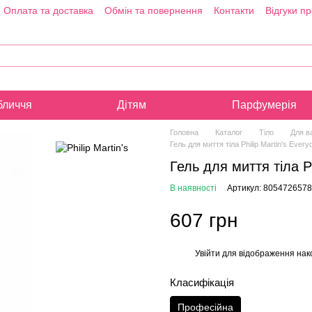
Оплата та доставка
Обмін та повернення
Контакти
Відгуки п
бличчя
Дітям
Парфумерія
Головна
Каталог
Тіло
Для в
Гель для миття тіла Philip Martin's Eve
Гель для миття тіла P
В наявності
Артикул: 805472657
607 грн
Увійти
для відображення нак
%
Класифікація
Професійна