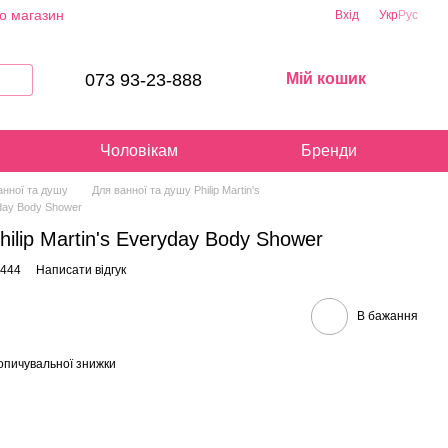
ро магазин
Вхід
Укр
Рус
073 93-23-888
Мій кошик
Чоловікам
Бренди
анної та душу
Для ванної та душу Philip Martin's
ryday Body Shower
hilip Martin's Everyday Body Shower
8444
Написати відгук
В бажання
опичувальної знижки