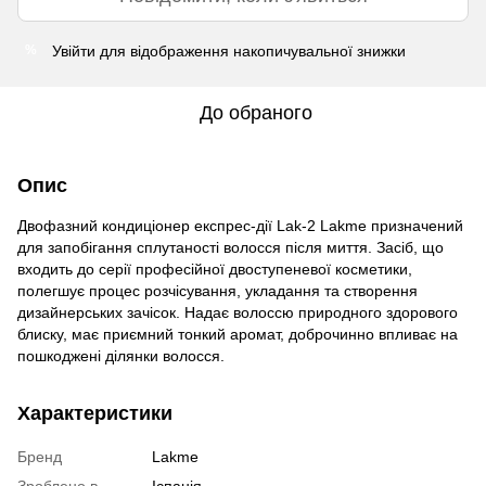
Увійти
для відображення накопичувальної знижки
%
До обраного
Опис
Двофазний кондиціонер експрес-дії Lak-2 Lakme призначений
для запобігання сплутаності волосся після миття. Засіб, що
входить до серії професійної двоступеневої косметики,
полегшує процес розчісування, укладання та створення
дизайнерських зачісок. Надає волоссю природного здорового
блиску, має приємний тонкий аромат, доброчинно впливає на
пошкоджені ділянки волосся.
Характеристики
Бренд
Lakme
Зроблено в
Іспанія