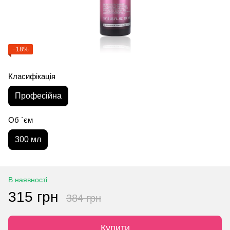
−18%
Класифікація
Професійна
Об `єм
300 мл
В наявності
315 грн
384 грн
Купити