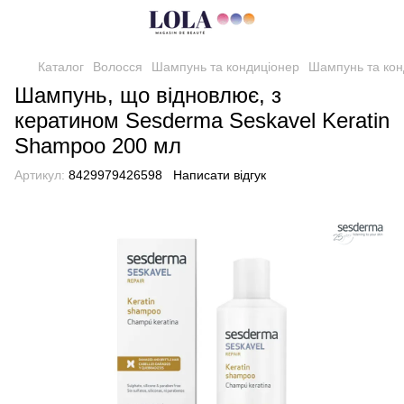
Каталог
Волосся
Шампунь та кондиціонер
Шампунь та кон
Шампунь, що відновлює, з
кератином Sesderma Seskavel Keratin
Shampoo 200 мл
Артикул:
8429979426598
Написати відгук