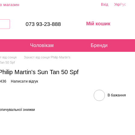
ро магазин
Вхід
Укр
Рус
073 93-23-888
Мій кошик
Чоловікам
Бренди
т від сонця
Захист від сонця Philip Martin's
Tan 50 Spf
ilip Martin's Sun Tan 50 Spf
5436
Написати відгук
В бажання
опичувальної знижки