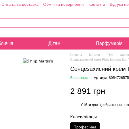
Оплата та доставка
Обмін та повернення
Контакти
Відгуки п
бличчя
Дітям
Парфумерія
Головна
Каталог
Тіло
Захис
Сонцезахисний крем Philip Martin's Sun 
Сонцезахисний крем Ph
В наявності
Артикул: 805472657
2 891 грн
Увійти
для відображення нак
%
Класифікація
Професійна