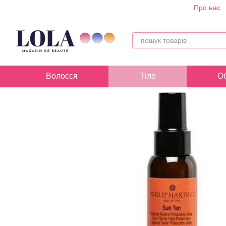
Про нас
Перейти до основного контенту
Волосся
Тіло
О