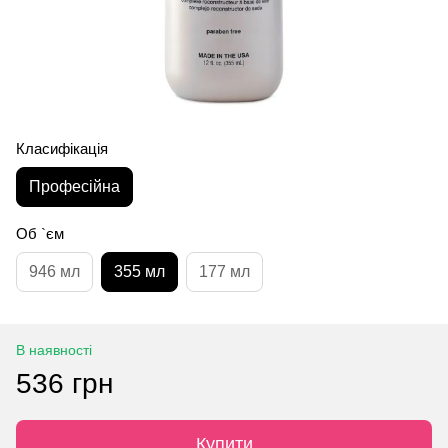
Класифікація
Професійна
Об `єм
946 мл
355 мл
177 мл
В наявності
536 грн
Купити