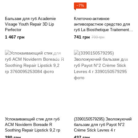
−7%
Бальзам для губ Academie
Клеточно-активное
Visage Youth Repair 3D Lip
антивозрастное средство для
Perfector
губ La Biosthetique Traitement
Lèvres 15 мл
1 467 грн
741 грн
799 грн
Успокаивающий стик для губ
(3390150579295) Зволожуючий
ACM Noviderm Boreade R
бальзам для губ Payot N°2
Soothing Repair Lipstick 9,2 гр
Crème Stick Levres 4 г
280 грн
437 грн