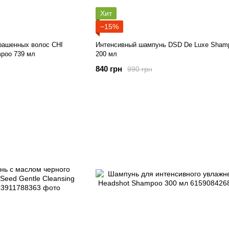
Хит
−15%
рашенных волос CHI
Интенсивный шампунь DSD De Luxe Shamp
ampoo 739 мл
200 мл
840 грн
990 грн