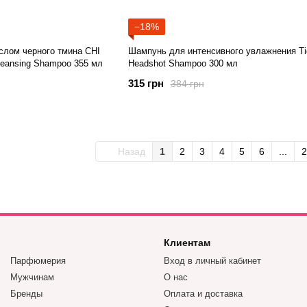
−18%
лом черного тмина CHI
Шампунь для интенсивного увлажнения Ti
Cleansing Shampoo 355 мл
Headshot Shampoo 300 мл
315 грн
384 грн
Назад
1
2
3
4
5
6
...
2
Клиентам
Парфюмерия
Вход в личный кабинет
Мужчинам
О нас
Бренды
Оплата и доставка