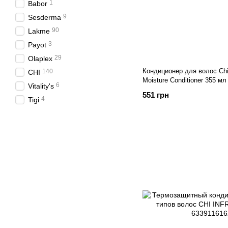
1
Babor
9
Sesderma
90
Lakme
3
Payot
29
Olaplex
Кондиционер для волос Chi
140
CHI
Moisture Conditioner 355 мл
6
Vitality's
551 грн
4
Tigi