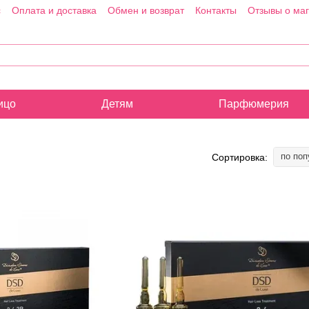
с
Оплата и доставка
Обмен и возврат
Контакты
Отзывы о ма
ицо
Детям
Парфюмерия
по поп
Сортировка: