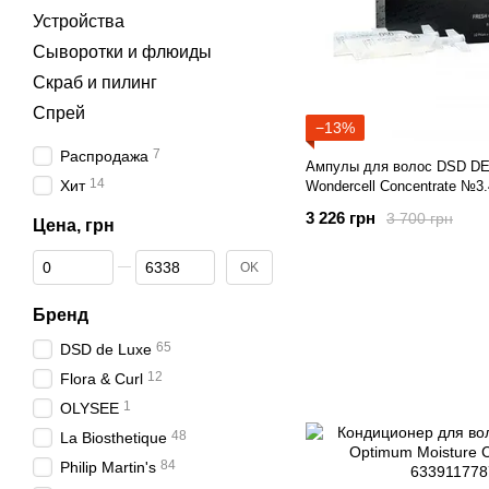
Устройства
Сыворотки и флюиды
Скраб и пилинг
Спрей
−13%
7
Распродажа
Ампулы для волос DSD DE 
14
Хит
Wondercell Concentrate №3
3 226 грн
3 700 грн
Цена, грн
От Цена, грн
До Цена, грн
OK
Бренд
65
DSD de Luxe
12
Flora & Curl
1
OLYSEE
48
La Biosthetique
84
Philip Martin's