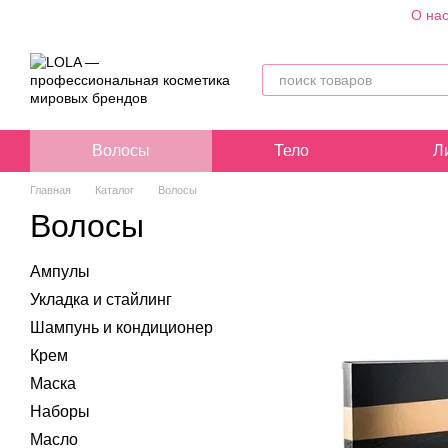
О на
Перейти к основному контенту
Волосы
Тело
Л
Главная
Каталог
Волосы
Волосы
Ампулы
Укладка и стайлинг
Шампунь и кондиционер
Крем
Маска
Наборы
Масло