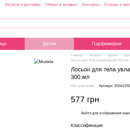
с
Оплата и доставка
Обмен и возврат
Контакты
Отзывы о ма
ицо
Детям
Парфюмерия
Главная
Каталог
Детям
Для
Лосьон для тела увлажняющий Mustela 
Лосьон для тела увла
300 мл
Нет в наличии
Артикул: 3504105
577 грн
Войти
для отображения нако
%
Классификация