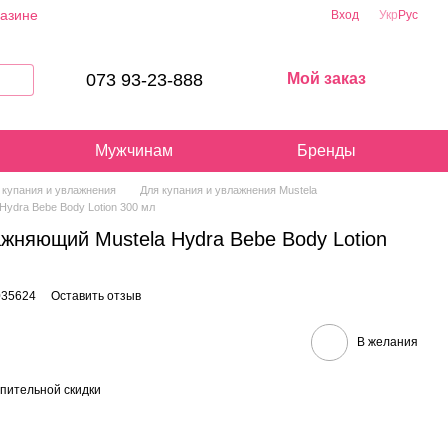
газине
Вход
Укр
Рус
073 93-23-888
Мой заказ
Мужчинам
Бренды
 купания и увлажнения
Для купания и увлажнения Mustela
Hydra Bebe Body Lotion 300 мл
жняющий Mustela Hydra Bebe Body Lotion
035624
Оставить отзыв
В желания
пительной скидки