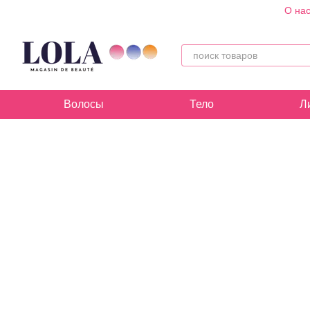
О на
Перейти к основному контенту
Волосы
Тело
Л