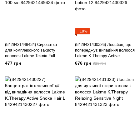
−18%
(8429421449434) Сироватка
(8429421430326) Лосьйон, що
для комплексного захисту
попереджує випадіння волосся
волосся Lakme Teknia Full
Lakme K.Therapy Active
Defense Serum 100 мл
Prevention Lotion 12
477 грн
676 грн
823 грн