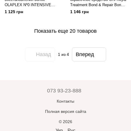
OLAPLEX Nº0 INTENSIVE
Treatment Bond & Repair Bond
BOND BUILDING TREATMENT
Rebuilder 177 мл
1 125 грн
1 146 грн
155 мл
Показать еще 20 товаров
Назад
Вперед
1
из 4
073 93-23-888
Контакты
Полная версия сайта
© 2026
Укр
Рус