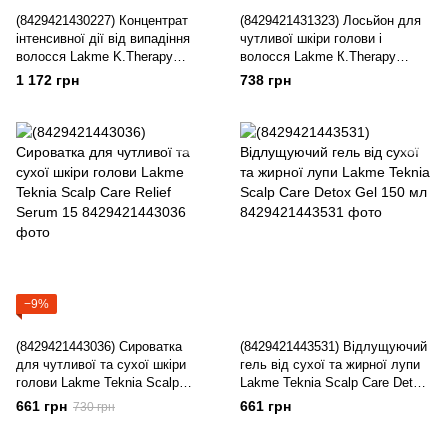
(8429421430227) Концентрат
(8429421431323) Лосьйон для
інтенсивної дії від випадіння
чутливої шкіри голови і
волосся Lakme K.Therapy
волосся Lakme К.Therapy
Active Shoke Hair L
Relaxing Sensitive Night
1 172 грн
738 грн
−9%
(8429421443036) Сироватка
(8429421443531) Відлущуючий
для чутливої та сухої шкіри
гель від сухої та жирної лупи
голови Lakme Teknia Scalp
Lakme Teknia Scalp Care Detox
Care Relief Serum 15
Gel 150 мл
661 грн
661 грн
730 грн