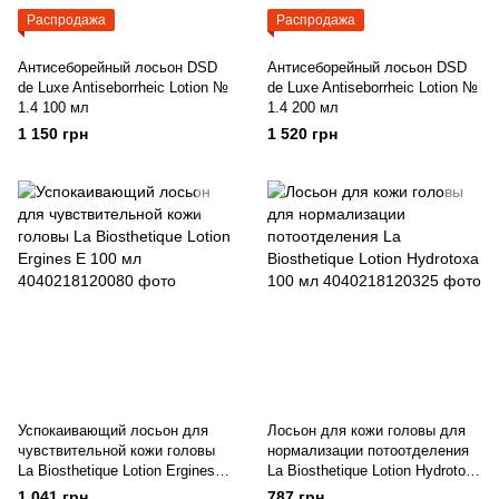
Распродажа
Распродажа
Антисеборейный лосьон DSD
Антисеборейный лосьон DSD
de Luxe Antiseborrheic Lotion №
de Luxe Antiseborrheic Lotion №
1.4 100 мл
1.4 200 мл
1 150 грн
1 520 грн
Успокаивающий лосьон для
Лосьон для кожи головы для
чувствительной кожи головы
нормализации потоотделения
La Biosthetique Lotion Ergines E
La Biosthetique Lotion Hydrotoxa
100 мл
100 мл
1 041 грн
787 грн