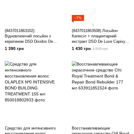
−7%
5
(8437011863102)
(8437011863508) Лосьйон
Відновлюючий лосьйон з
Капіксіл + плацентарний
кератином DSD Dixidox De
екстракт DSD De Luxe Capixyl
Luxe Keratin Treatment Lotion
+ Placenta Shock De Lux
1 390 грн
1 430 грн
1 535 грн
4.4 10
Средство для интенсивного
Восстанавливающее
восстановления волос
окрасочное средство CHI Royal