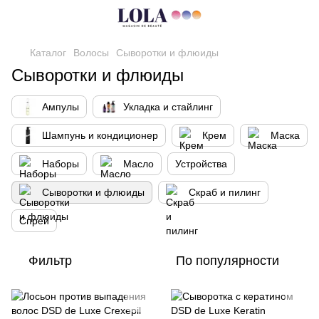
Каталог
Волосы
Сыворотки и флюиды
Сыворотки и флюиды
Ампулы
Укладка и стайлинг
Шампунь и кондиционер
Крем
Маска
Наборы
Масло
Устройства
Сыворотки и флюиды
Скраб и пилинг
Спрей
Фильтр
По популярности