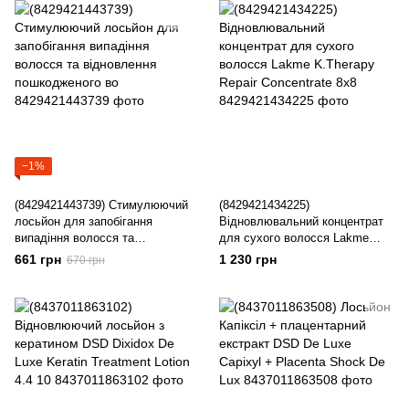
−1%
(8429421443739) Стимулюючий
(8429421434225)
лосьйон для запобігання
Відновлювальний концентрат
випадіння волосся та
для сухого волосся Lakme
відновлення пошкодженого во
K.Therapy Repair Concentrate
661 грн
1 230 грн
670 грн
8х8