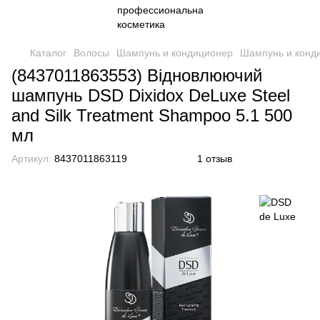
Каталог
Волосы
Шампунь и кондиционер
Шампунь и конд
(8437011863553) Відновлюючий
шампунь DSD Dixidox DeLuxe Steel
and Silk Treatment Shampoo 5.1 500
мл
Артикул:
8437011863119
1 отзыв