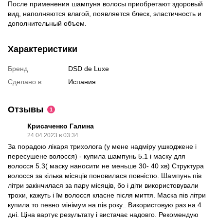
После применения шампуня волосы приобретают здоровый
вид, наполняются влагой, появляется блеск, эластичность и
дополнительный объем.
Характеристики
Бренд
DSD de Luxe
Сделано в
Испания
Отзывы
1
Крисаченко Галина
24.04.2023 в 03:34
За порадою лікаря трихолога (у мене надміру ушкоджене і
пересушене волосся) - купила шампунь 5.1 і маску для
волосся 5.3( маску наносити не меньше 30- 40 хв) Структура
волосся за кілька місяців поновилася повністю. Шампунь пів
літри закінчилася за пару місяців, бо і діти використовували
трохи, кажуть і їм волосся класне після миття. Маска пів літри
купила то певно мінімум на пів року.. Використовую раз на 4
дні. Ціна вартує результату і вистачає надовго. Рекомендую