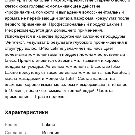
клеток кожи головы; -омолаживающее действие;
-профилактика ломкости и выпадения волос; -нейтральный
аромат, не перебивающий запаха парфюма; -результат после
первого применения; Профессиональный продукт Lakme I
Plex рекомендуется для домашнего применения.
Используется в качестве продолжения салонной процедуры
"Айплекс". Результат В результате глубокого проникновения в
структуру волос, I.Plex Lakme увлажняет их, насыщает
полезными компонентами и придает локонам естественный
блеск. Пряди становятся объемными, гладкими и хорошо
поддаются укладке. Активные компоненты В составе Iplex
Lakme присутствуют такие активные компоненты, как KeratecT,
масла макадамии и монои de Tahiti. Состав наносит на
влажные, хорошо вымытые волосы и выдерживают в течение
5-10 мин., после чего смывают теплой водой. Частота
применения – 1 раз в неделю.
Характеристики
Бренд
Lakme
Сделано в
Испания