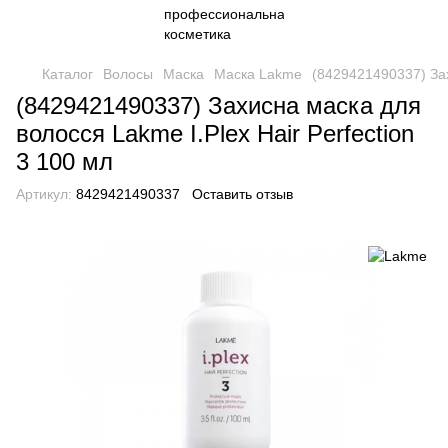
Каталог
Волосы
Маска
Маска Lakme
(8429421490337) Зах
(8429421490337) Захисна маска для
волосся Lakme I.Plex Hair Perfection
3 100 мл
Артикул:
8429421490337
Оставить отзыв